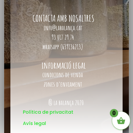
CONTACTA AMB NOSALTRES
info@labalança.cat
93 017 29 74
whatsapp (639136213)
informació legal
condicions de venda
zones d’enviament
® la balança 2020
Política de privacitat
0
Avís legal