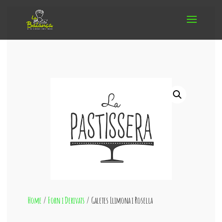
Home
/
Forn i Derivats
/ Galetes Llimona i Rosella