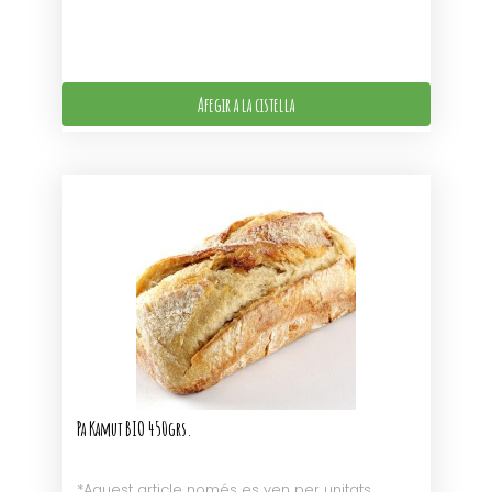
Afegir a la cistella
Pa Kamut BIO 450grs.
*Aquest article només es ven per unitats