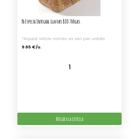
Pa Espelta Integral Llavors BIO 700grs.
*Aquest article només es ven per unitats
9.65 €/u.
Afegir a la cistella