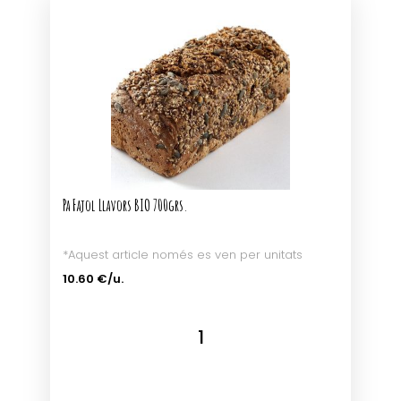
Pa Fajol Llavors BIO 700grs.
*Aquest article només es ven per unitats
10.60 €/u.