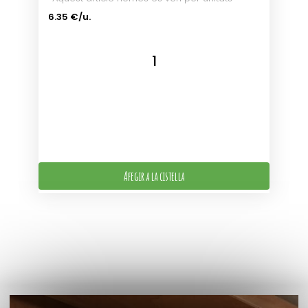
6.35 €/u.
Afegir a la cistella