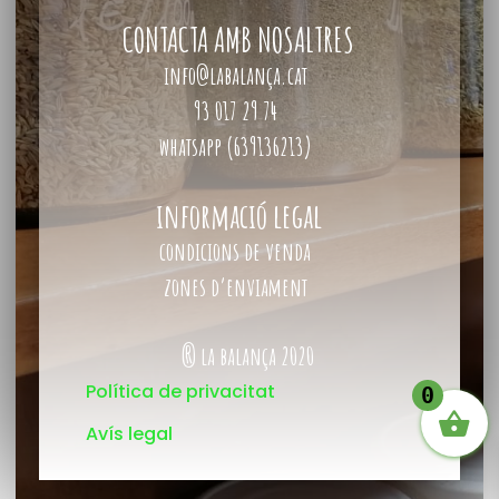
CONTACTA AMB NOSALTRES
info@labalança.cat
93 017 29 74
whatsapp (639136213)
informació legal
condicions de venda
zones d’enviament
® la balança 2020
Política de privacitat
0
Avís legal