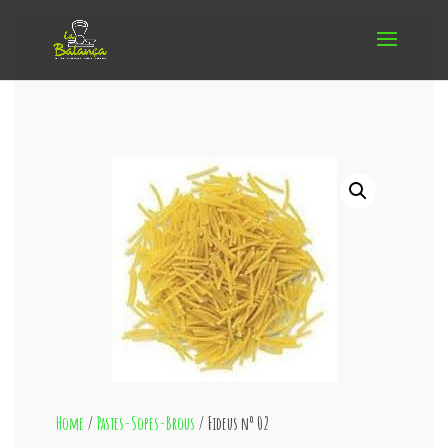
Home
/
Pastes-Sopes-Brous
/ Fideus nº 02