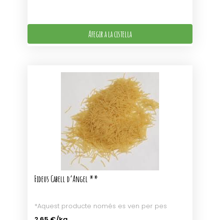
Afegir a la cistella
Fideus Cabell d’Angel **
*Aquest producte només es ven per pes
2.65 €
/kg.