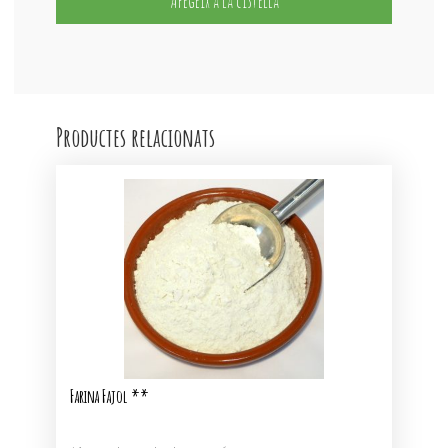
Afegeix a la cistella
Productes relacionats
Farina Fajol **