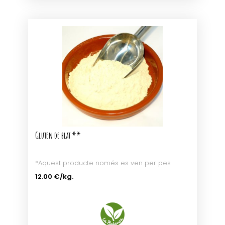
Gluten de blat **
*Aquest producte només es ven per pes
12.00 €
/kg.