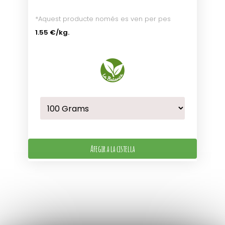
*Aquest producte només es ven per pes
1.55 €
/kg.
Afegir a la cistella