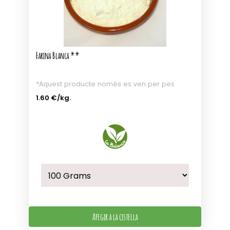
Farina Blanca **
*Aquest producte només es ven per pes
1.60 €
/kg.
Afegir a la cistella