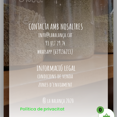
CONTACTA AMB NOSALTRES
info@labalança.cat
93 017 29 74
whatsapp (639136213)
informació legal
condicions de venda
zones d’enviament
® la balança 2020
Política de privacitat
0