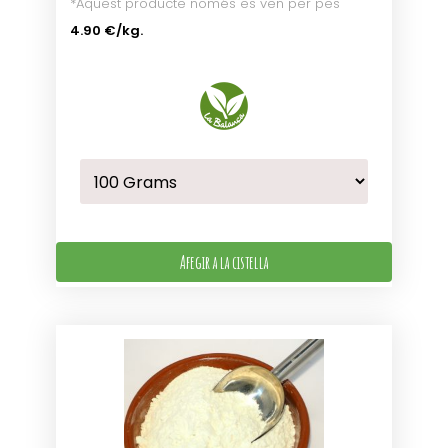
*Aquest producte només es ven per pes
4.90 €
/kg.
Afegir a la cistella