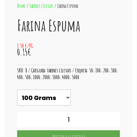
Home
/
Farines i Llevats
/ Farina Espuma
Farina Espuma
1.50 €/KG
0.15€
SKU:
8
Categoria:
Farines i Llevats
Etiqueta:
50; 100; 200; 300;
400; 500; 1000; 2000; 3000; 4000; 5000
quantitat
de
Farina
Espuma