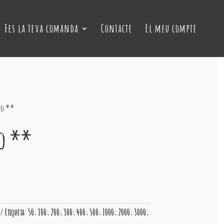
Fes la teva comanda
Contacte
El meu compte
oco **
co **
Etiqueta:
50; 100; 200; 300; 400; 500; 1000; 2000; 3000;