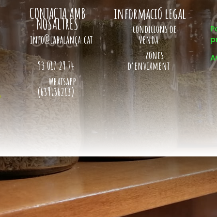
CONTACTA AMB
informació legal
NOSALTRES
condicions de
P
info@labalança.cat
venda
p
zones
A
93 017 29 74
d’enviament
whatsapp
(639136213)