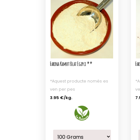
Farina Kamut Blat Egipci **
Fa
*Aquest producte només es
*A
ven per pes
ve
3.95 €
/kg.
7.