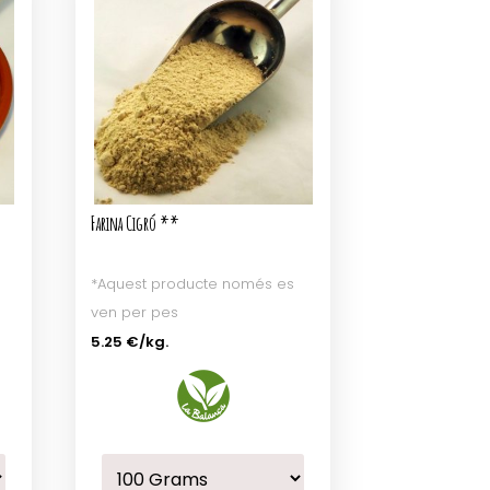
Farina Cigró **
*Aquest producte només es
ven per pes
5.25 €
/kg.