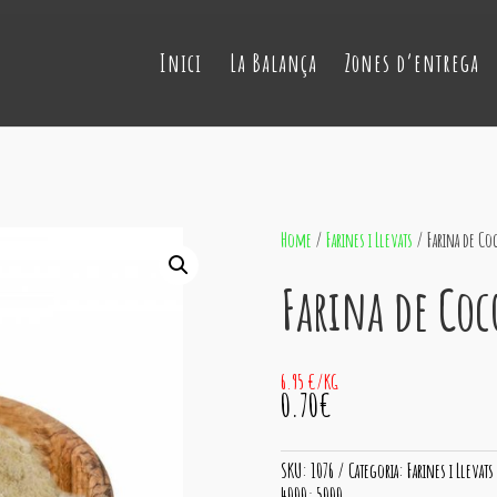
Inici
La Balança
Zones d’entrega
Home
/
Farines i Llevats
/ Farina de C
Farina de Co
6.95 €/KG
0.70€
SKU:
1076
Categoria:
Farines i Llevats
4000; 5000