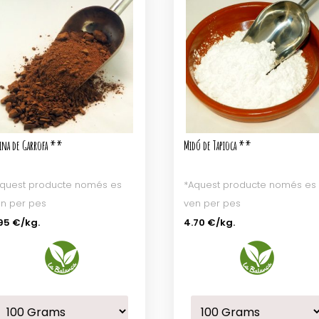
rina de Garrofa **
Midó de Tapioca **
quest producte només es
*Aquest producte només es
n per pes
ven per pes
95 €
/kg.
4.70 €
/kg.