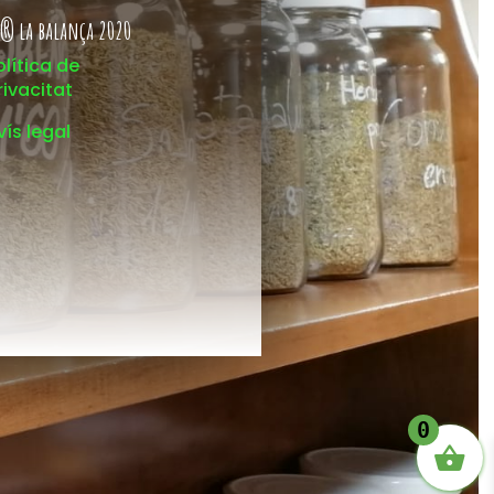
® la balança 2020
olítica de
rivacitat
vís legal
0