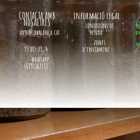
CONTACTA AMB
informació legal
NOSALTRES
condicions de
P
info@labalança.cat
venda
p
zones
A
93 017 29 74
d’enviament
whatsapp
(639136213)