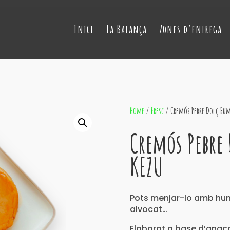
Inici
La Balança
Zones d’entrega
Home
/
Fresc
/ Cremós Pebre Dolç Fum
Cremós Pebre
KEZU
Pots menjar-lo amb hum
alvocat…
Elaborat a base d’anaca