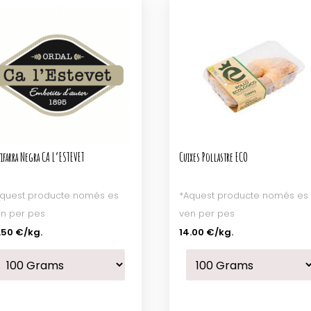
ifarra Negra CA L’ESTEVET
Cuixes Pollastre ECO
quest producte només es
*Aquest producte només es
n per pes
ven per pes
.50 €
/kg.
14.00 €
/kg.