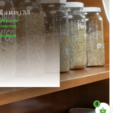
® la balança 2020
olítica de
rivacitat
vís legal
0