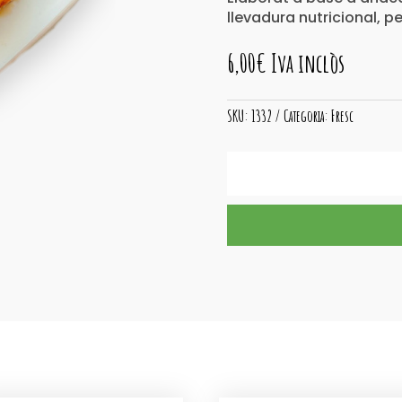
llevadura nutricional, p
6,00
€
Iva inclòs
SKU:
1332
Categoria:
Fresc
quantitat
de
Cremós
Pebre
Dolç
Fumat
Vegà
KEZU