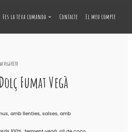
Fes la teva comanda
Contacte
El meu compte
at Vegà KEZU
 Dolç Fumat Vegà
us, amb llenties, salses, amb
rds 100%, ferment vegà, oli de coco,