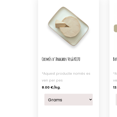
Cremós d’Anacards Vegà KEZU
But
*Aquest producte només es
*A
ven per pes
ve
8.00 €
/kg.
13