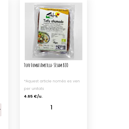
Tofu Fumat Ametlla-Sèsam BIO
*Aquest article només es ven
per unitats
4.65 €/u.