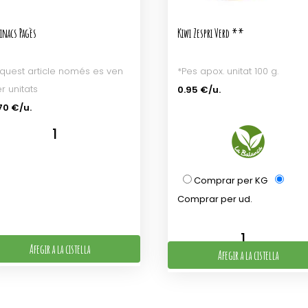
inacs Pagès
Kiwi Zespri Verd **
quest article només es ven
*Pes apox. unitat 100 g.
r unitats
0.95 €/u.
70 €/u.
Comprar per KG
Comprar per ud.
Afegir a la cistella
Afegir a la cistella