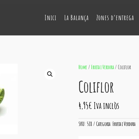
Inici
La Balança
Zones d’entrega
Home
/
Fruita i Verdura
/ Coliflor
Coliflor
4,95
€
Iva inclòs
SKU:
518
Categoria:
Fruita i Verdura