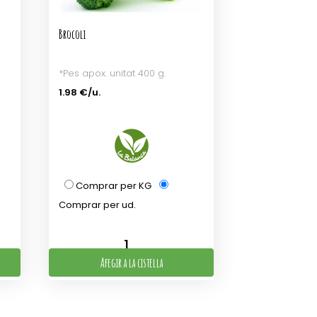
Brocoli
*Pes apox. unitat 400 g.
1.98 €/u.
Comprar per KG
Comprar per ud.
Afegir a la cistella