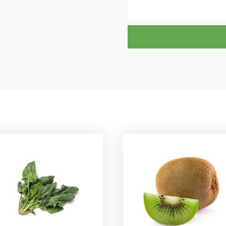
quantitat
de
Coliflor