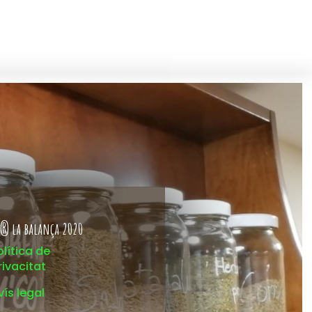
® la balança 2020
olítica de
rivacitat
vís legal