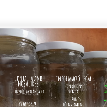
CONTACTA AMB
informació legal
NOSALTRES
condicions de
P
info@labalança.cat
venda
p
zones
A
93 017 29 74
d’enviament