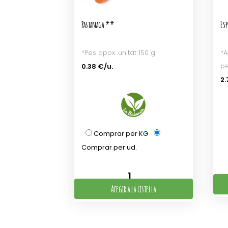
Pastanaga **
Esp
*Pes apox. unitat 150 g.
*A
pe
0.38 €/u.
2.
Comprar per KG
Comprar per ud.
Afegir a la cistella