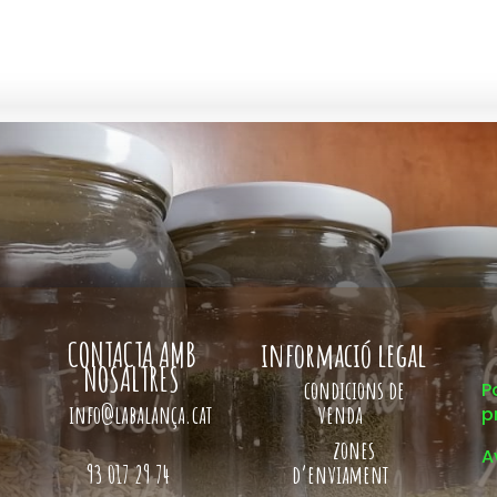
CONTACTA AMB
informació legal
NOSALTRES
condicions de
P
info@labalança.cat
venda
p
zones
A
93 017 29 74
d’enviament