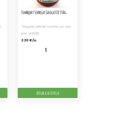
Tomàquet Sofregit Casola ECO 350g.
n
*Aquest article només es ven
per unitats
2.20 €/u.
Afegir a la cistella