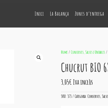
Inici
La Balança
Zones d’entrega
Home
/
Conserves, Salses i Untables
/ 
Chucrut BIO 6
3,05
€
Iva inclòs
SKU:
373
Categoria:
Conserves, Salse