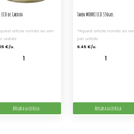
e ECO de Carxofa
Tahin MONKI ECO 330grs.
quest article només es ven
*Aquest article només es ve
r unitats
per unitats
05 €/u.
6.45 €/u.
Afegir a la cistella
Afegir a la cistella