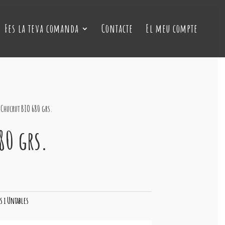
Fes la teva comanda
Contacte
El meu compte
Chucrut BIO 680 grs.
80 grs.
s i Untables