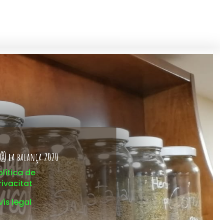
® la balança 2020
olítica de
rivacitat
vís legal