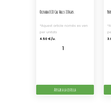
Olivada ECO Cal Valls 110grs.
Pat
*Aquest article només es ven
*A
per unitats
pe
4.50 €/u.
3.
Afegir a la cistella