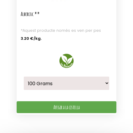
Albercoc **
*Aquest producte només es ven per pes
3.20 €
/kg.
Afegir a la cistella