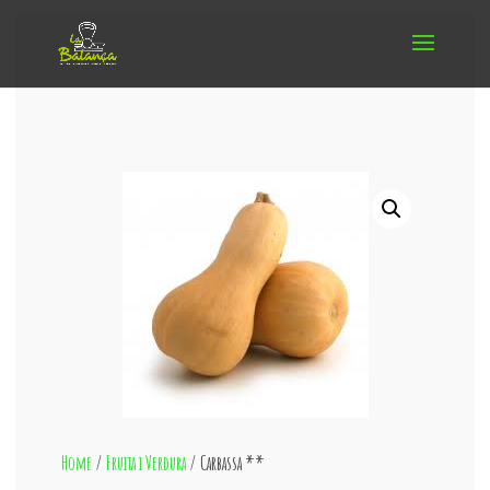
Home
/
Fruita i Verdura
/ Carbassa **