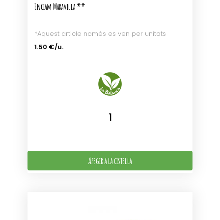
Enciam Maravilla **
*Aquest article només es ven per unitats
1.50 €/u.
Afegir a la cistella