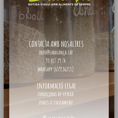
CONTACTA AMB NOSALTRES
info@labalança.cat
93 017 29 74
whatsapp (639136213)
informació legal
condicions de venda
zones d’enviament