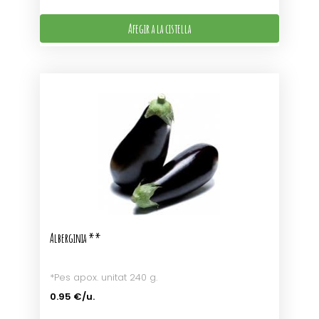
Afegir a la cistella
Alberginia **
*Pes apox. unitat 240 g.
0.95 €/u.