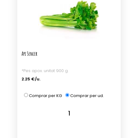
Api Sencer
*Pes apox. unitat 900 g.
2.25 €/u.
Comprar per KG
Comprar per ud.