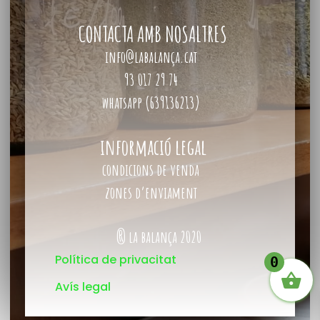
CONTACTA AMB NOSALTRES
info@labalança.cat
93 017 29 74
whatsapp (639136213)
informació legal
condicions de venda
zones d’enviament
® la balança 2020
Política de privacitat
0
Avís legal