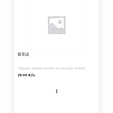
VAL REGAL
*Aquest article només es ven per unitats
25.00 €/u.