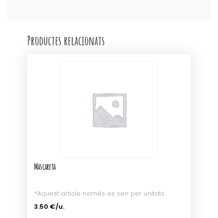
Productes relacionats
Mascareta
*Aquest article només es ven per unitats
3.50 €/u.