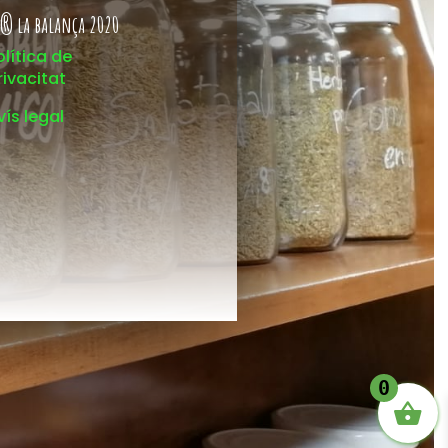
® la balança 2020
olítica de
rivacitat
vís legal
0