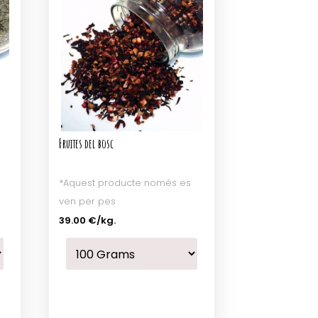
Fruites del bosc
*Aquest producte només es
ven per pes
39.00 €
/kg.