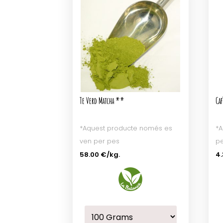
Te Verd Matcha **
Ca
*Aquest producte només es
*A
ven per pes
pe
58.00 €
/kg.
4.