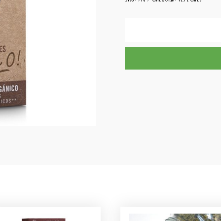
quantitat
de
Cafè
Càpsules
Orgànic
CREMOSO
NOVELL