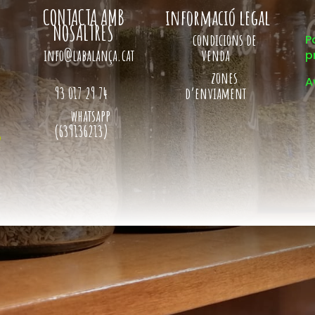
CONTACTA AMB
informació legal
NOSALTRES
condicions de
P
info@labalança.cat
venda
p
zones
A
93 017 29 74
d’enviament
whatsapp
(639136213)