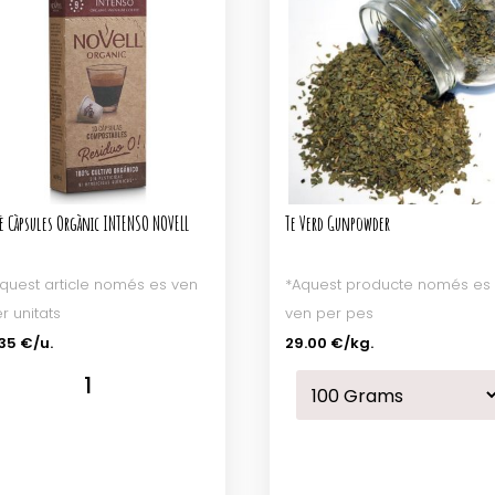
fè Càpsules Orgànic INTENSO NOVELL
Te Verd Gunpowder
quest article només es ven
*Aquest producte només es
r unitats
ven per pes
35 €/u.
29.00 €
/kg.