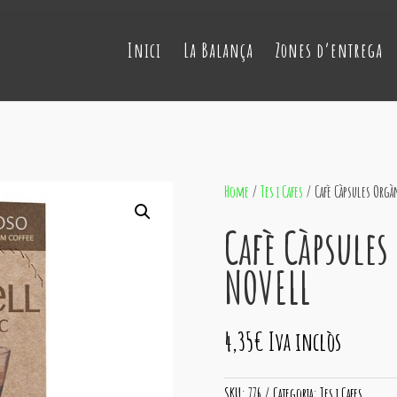
Inici
La Balança
Zones d’entrega
Home
/
Tes i Cafes
/ Cafè Càpsules Orgà
Cafè Càpsules
NOVELL
4,35
€
Iva inclòs
SKU:
776
Categoria:
Tes i Cafes