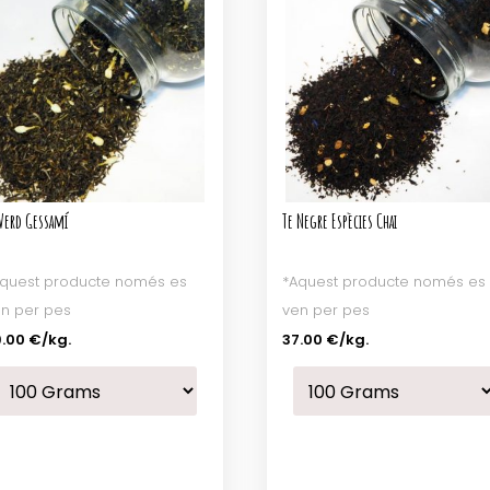
 Verd Gessamí
Te Negre Espècies Chai
quest producte només es
*Aquest producte només es
n per pes
ven per pes
.00 €
/kg.
37.00 €
/kg.