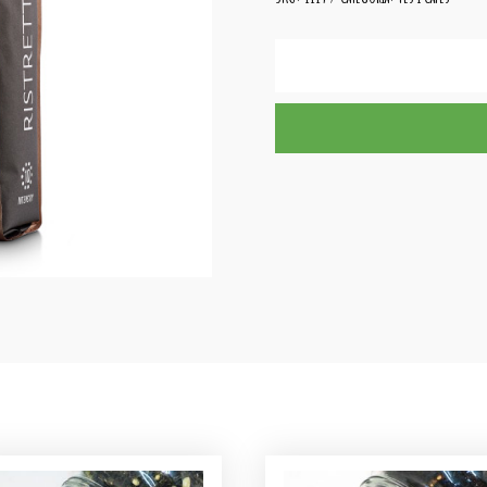
quantitat
de
Cafè
mòlt
NOVELL
Orgànic
RISTRETTO