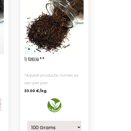
Te Kukicha **
*Aquest producte només es
ven per pes
33.00 €
/kg.