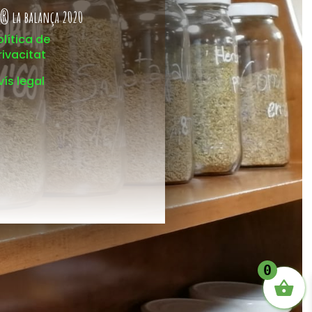
® la balança 2020
olítica de
rivacitat
vís legal
0