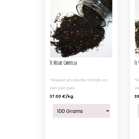
Te Negre Canyella
Te
*Aquest producte només es
*A
ven per pes
ve
37.00 €
/kg.
39