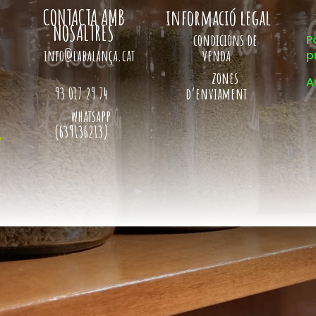
CONTACTA AMB
informació legal
NOSALTRES
condicions de
P
info@labalança.cat
venda
p
zones
A
93 017 29 74
d’enviament
whatsapp
(639136213)