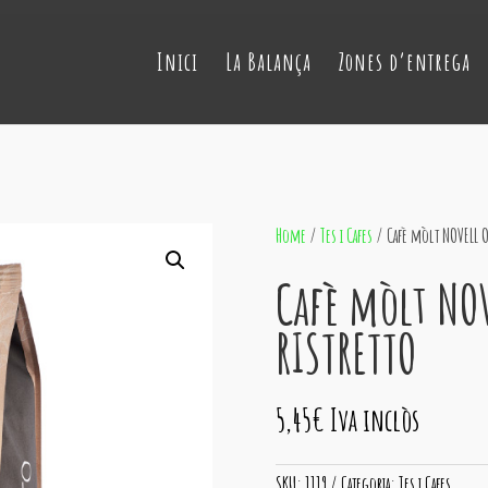
Inici
La Balança
Zones d’entrega
Home
/
Tes i Cafes
/ Cafè mòlt NOVELL O
Cafè mòlt NO
RISTRETTO
5,45
€
Iva inclòs
SKU:
1119
Categoria:
Tes i Cafes