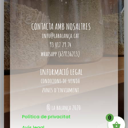
CONTACTA AMB NOSALTRES
info@labalança.cat
93 017 29 74
whatsapp (639136213)
informació legal
condicions de venda
zones d’enviament
® la balança 2020
Política de privacitat
0
Avís legal