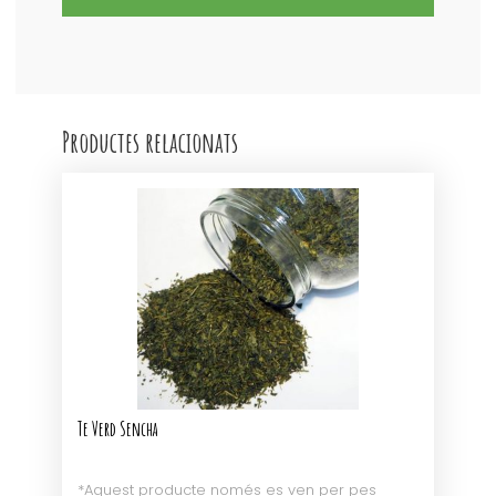
NOVELL
Orgànic
DECAFFEINATO
Productes relacionats
Te Verd Sencha
*Aquest producte només es ven per pes