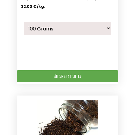
32.00 €
/kg.
Afegir a la cistella