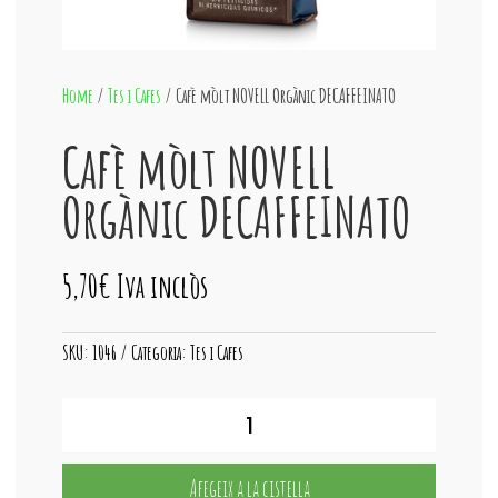
Home
/
Tes i Cafes
/ Cafè mòlt NOVELL Orgànic DECAFFEINATO
Cafè mòlt NOVELL
Orgànic DECAFFEINATO
5,70
€
Iva inclòs
SKU:
1046
Categoria:
Tes i Cafes
quantitat
de
Cafè
mòlt
Afegeix a la cistella