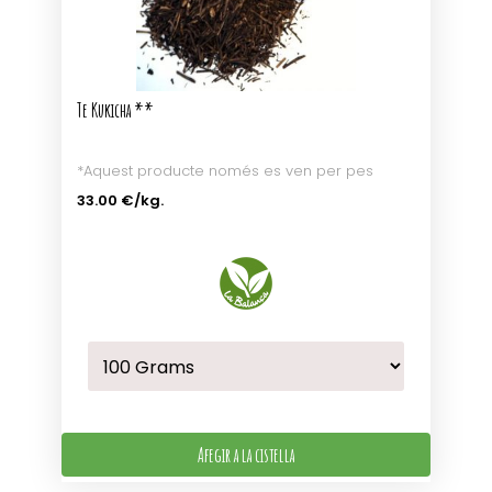
Te Kukicha **
*Aquest producte només es ven per pes
33.00 €
/kg.
Afegir a la cistella