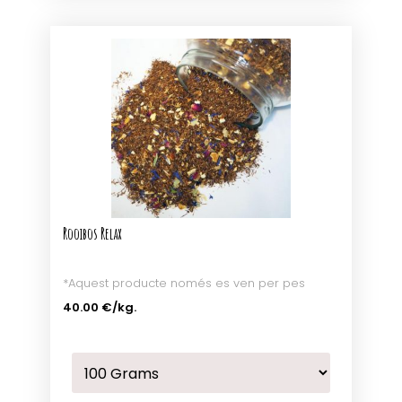
Rooibos Relax
*Aquest producte només es ven per pes
40.00 €
/kg.