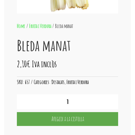
Home
/
Fruita i Verdura
/ Bleda manat
Bleda manat
2,10
€
Iva inclòs
SKU:
657
Categories:
Destacats
,
Fruita i Verdura
quantitat
de
Bleda
manat
Afegeix a la cistella