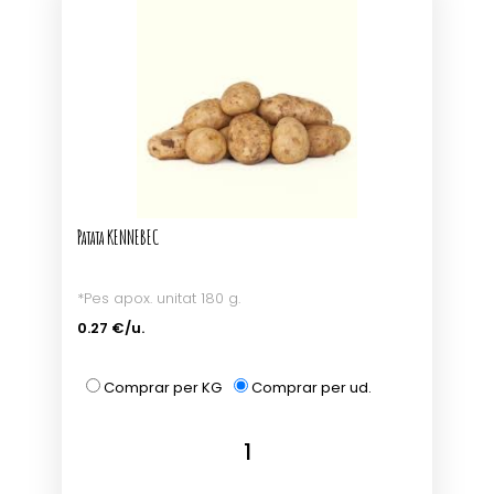
Patata KENNEBEC
*Pes apox. unitat 180 g.
0.27 €/u.
Comprar per KG
Comprar per ud.