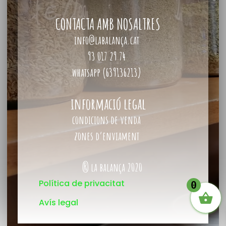
CONTACTA AMB NOSALTRES
info@labalança.cat
93 017 29 74
whatsapp (639136213)
informació legal
condicions de venda
zones d’enviament
® la balança 2020
Política de privacitat
0
Avís legal