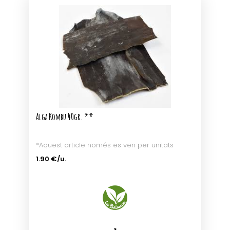
Alga Kombu 40gr. **
*Aquest article només es ven per unitats
1.90 €/u.