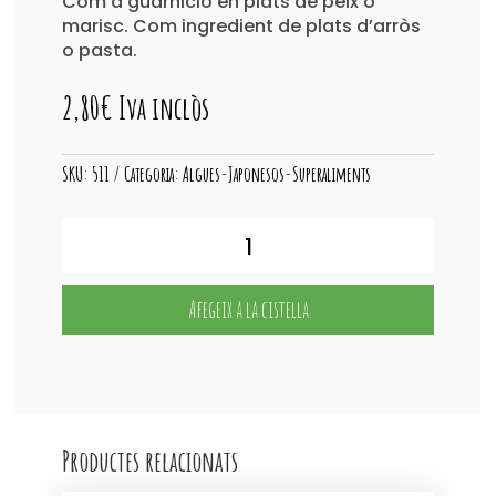
Com a guarnició en plats de peix o
marisc. Com ingredient de plats d’arròs
o pasta.
2,80
€
Iva inclòs
SKU:
511
Categoria:
Algues-Japonesos-Superaliments
quantitat
de
Amanida
Algues
Afegeix a la cistella
Productes relacionats