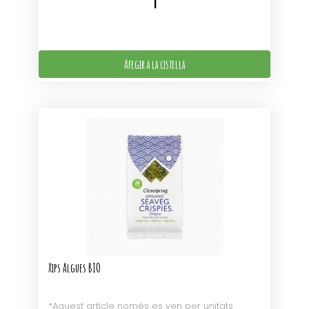
Afegir a la cistella
Xips Algues BIO
*Aquest article només es ven per unitats