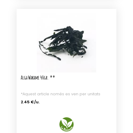
Alga Wakame 40gr. **
*Aquest article només es ven per unitats
2.45 €/u.