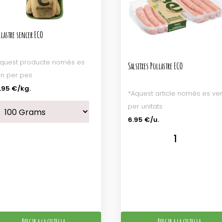
llastre sencer ECO
quest producte només es
Salsitxes Pollastre ECO
n per pes
.95 €
/kg.
*Aquest article només es ve
per unitats
6.95 €/u.
Afegir a la cistella
Afegir a la cistella