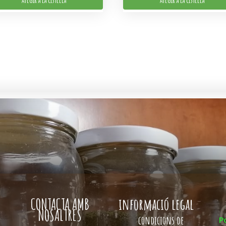
CONTACTA AMB
informació legal
NOSALTRES
condicions de
P