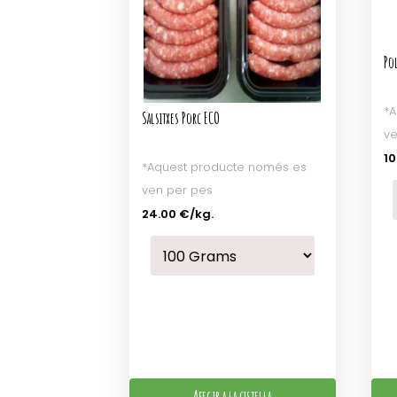
Po
*A
Salsitxes Porc ECO
ve
10
*Aquest producte només es
ven per pes
24.00 €
/kg.
Afegir a la cistella