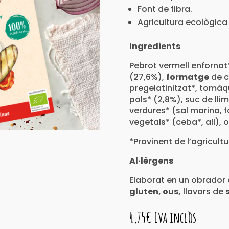
Font de fibra.
Agricultura ecològica
Ingredients
Pebrot vermell enfornat
(27,6%),
formatge
de c
pregelatinitzat*, tomà
pols* (2,8%), suc de llim
verdures* (sal marina, fa
vegetals* (ceba*, all), o
*Provinent de l’agricult
Al·lèrgens
Elaborat en un obrador 
gluten, ous,
llavors de
4,75
€
Iva inclòs