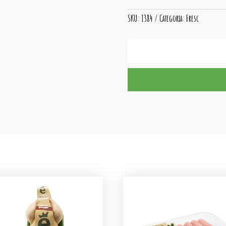
SKU:
1384
Categoria:
Fresc
quantitat
de
2
Hamb.
ECO
Escalivada/Formatge
Cabra