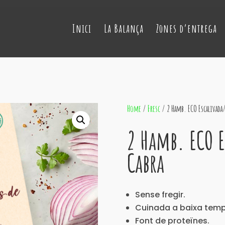
Inici
La Balança
Zones d’entrega
Home
/
Fresc
/ 2 Hamb. ECO Escalivada
2 Hamb. ECO 
Cabra
Sense fregir.
Cuinada a baixa temp
Font de proteïnes.