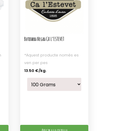
Butifarra Negra CA L’ESTEVET
n
*Aquest producte només es
ven per pes
13.50 €
/kg.
Afegir a la cistella