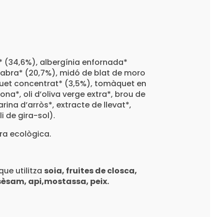
* (34,6%), albergínia enfornada*
abra* (20,7%), midó de blat de moro
quet concentrat* (3,5%), tomàquet en
ona*, oli d’oliva verge extra*, brou de
rina d’arròs*, extracte de llevat*,
li de gira-sol).
ura ecològica.
que utilitza
soia, fruites de closca,
sèsam, api,mostassa, peix.