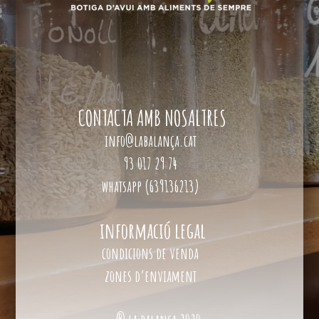
CONTACTA AMB NOSALTRES
info@labalança.cat
93 017 29 74
whatsapp (639136213)
informació legal
condicions de venda
zones d’enviament