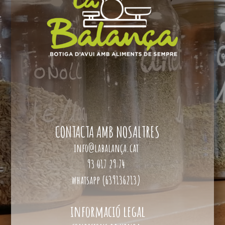
CONTACTA AMB NOSALTRES
info@labalança.cat
93 017 29 74
whatsapp (639136213)
informació legal